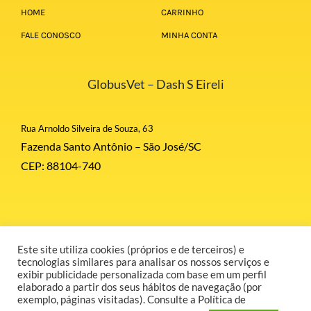
HOME
CARRINHO
FALE CONOSCO
MINHA CONTA
GlobusVet – Dash S Eireli
Rua Arnoldo Silveira de Souza, 63
Fazenda Santo Antônio – São José/SC
CEP: 88104-740
Este site utiliza cookies (próprios e de terceiros) e
© Copyright 2026 | Globus Corporation | Todos Direitos Reservados |
tecnologias similares para analisar os nossos serviços e
Desenvolvido por GR COMUNICAÇÃO.
exibir publicidade personalizada com base em um perfil
elaborado a partir dos seus hábitos de navegação (por
exemplo, páginas visitadas). Consulte a Política de