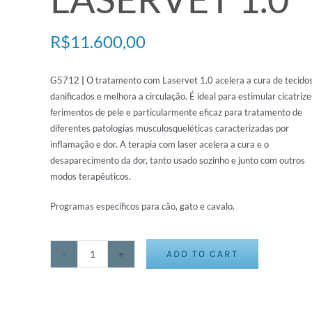
R$
11.600,00
G5712
|
O tratamento com Laservet 1.0 acelera a cura de tecido
danificados e melhora a circulação. É ideal para estimular cicatrize
ferimentos de pele e particularmente eficaz para tratamento de
diferentes patologias musculosqueléticas caracterizadas por
inflamação e dor. A terapia com laser acelera a cura e o
desaparecimento da dor, tanto usado sozinho e junto com outros
modos terapêuticos.
Programas específicos para cão, gato e cavalo.
ADD TO CART
LASERVET
1.0
quantity