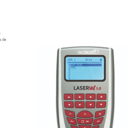
s
s de