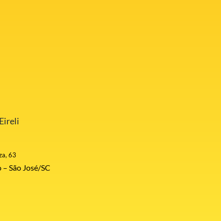
ireli
za, 63
 – São José/SC