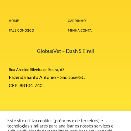
HOME
CARRINHO
FALE CONOSCO
MINHA CONTA
GlobusVet – Dash S Eireli
Rua Arnoldo Silveira de Souza, 63
Fazenda Santo Antônio – São José/SC
CEP: 88104-740
Este site utiliza cookies (próprios e de terceiros) e
© Copyright 2026 | Globus Corporation | Todos Direitos Reservados |
tecnologias similares para analisar os nossos serviços e
Desenvolvido por GR COMUNICAÇÃO.