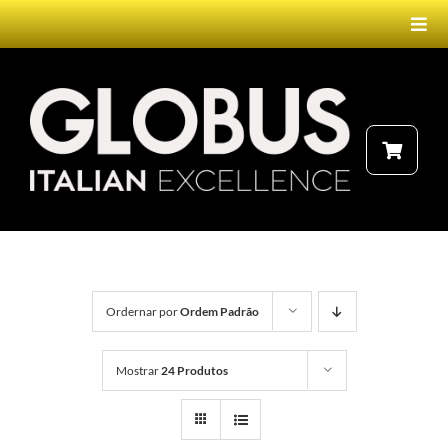
Ir
Togg
para
Navi
o
conteúdo
HOME
PRODUTOS
NEBULIZADOR
FALE CONOSCO
ELETROTERAPIA
Ordernar por
Ordem Padrão
LASERTERAPIA
Mostrar
24 Produtos
MAGNETOTERAPIA