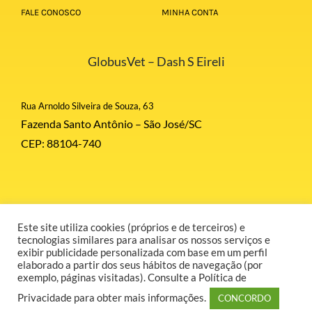
FALE CONOSCO
MINHA CONTA
GlobusVet – Dash S Eireli
Rua Arnoldo Silveira de Souza, 63
Fazenda Santo Antônio – São José/SC
CEP: 88104-740
Este site utiliza cookies (próprios e de terceiros) e
© Copyright 2026 | Globus Corporation | Todos Direitos Reservados |
tecnologias similares para analisar os nossos serviços e
Desenvolvido por GR COMUNICAÇÃO.
exibir publicidade personalizada com base em um perfil
elaborado a partir dos seus hábitos de navegação (por
exemplo, páginas visitadas). Consulte a Política de
Privacidade para obter mais informações.
CONCORDO