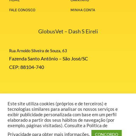
FALE CONOSCO
MINHA CONTA
GlobusVet – Dash S Eireli
Rua Arnoldo Silveira de Souza, 63
Fazenda Santo Antônio – São José/SC
CEP: 88104-740
Este site utiliza cookies (próprios e de terceiros) e
© Copyright 2026 | Globus Corporation | Todos Direitos Reservados |
tecnologias similares para analisar os nossos serviços e
Desenvolvido por GR COMUNICAÇÃO.
exibir publicidade personalizada com base em um perfil
elaborado a partir dos seus hábitos de navegação (por
exemplo, páginas visitadas). Consulte a Política de
Privacidade para obter mais informações.
CONCORDO