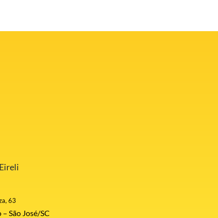
ireli
za, 63
 – São José/SC