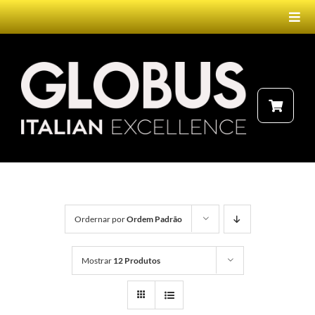
Ir
Togg
para
Navi
o
conteúdo
HOME
PRODUTOS
NEBULIZADOR
FALE CONOSCO
ELETROTERAPIA
Ordernar por
Ordem Padrão
LASERTERAPIA
Mostrar
12 Produtos
MAGNETOTERAPIA