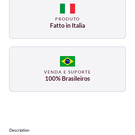
200X250mm
para
PRODUTO
Tecar
Fatto in Italia
5000
/
Tecar
7000
/
TecarVet
4000
VENDA E SUPORTE
quantity
100% Brasileiros
Description