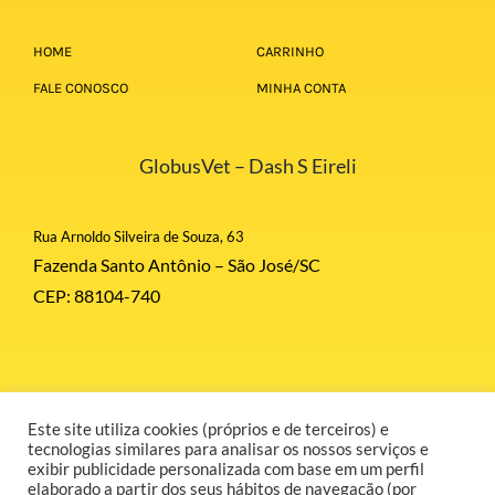
HOME
CARRINHO
FALE CONOSCO
MINHA CONTA
GlobusVet – Dash S Eireli
Rua Arnoldo Silveira de Souza, 63
Fazenda Santo Antônio – São José/SC
CEP: 88104-740
Este site utiliza cookies (próprios e de terceiros) e
© Copyright 2026 | Globus Corporation | Todos Direitos Reservados |
tecnologias similares para analisar os nossos serviços e
Desenvolvido por GR COMUNICAÇÃO.
exibir publicidade personalizada com base em um perfil
elaborado a partir dos seus hábitos de navegação (por