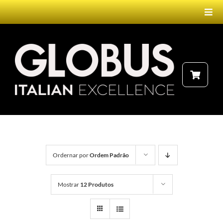
Ir
Togg
para
Navi
o
conteúdo
HOME
PRODUTOS
NEBULIZADOR
FALE CONOSCO
ELETROTERAPIA
Ordernar por
Ordem Padrão
LASERTERAPIA
Mostrar
12 Produtos
MAGNETOTERAPIA