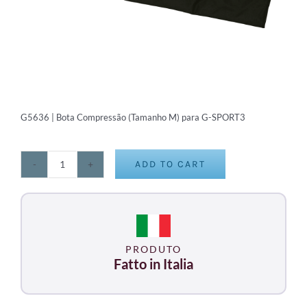
G5636 | Bota Compressão (Tamanho M) para G-SPORT3
ADD TO CART
Bota
Compressão
(Tamanho
M)
para
PRODUTO
G-
Fatto in Italia
SPORT3
quantity