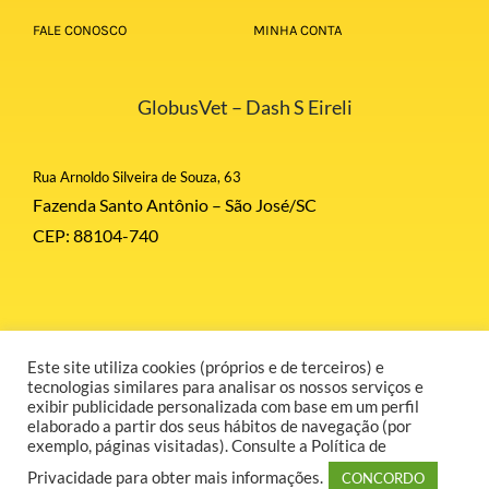
FALE CONOSCO
MINHA CONTA
GlobusVet – Dash S Eireli
Rua Arnoldo Silveira de Souza, 63
Fazenda Santo Antônio – São José/SC
CEP: 88104-740
Este site utiliza cookies (próprios e de terceiros) e
© Copyright 2026 | Globus Corporation | Todos Direitos Reservados |
tecnologias similares para analisar os nossos serviços e
Desenvolvido por GR COMUNICAÇÃO.
exibir publicidade personalizada com base em um perfil
elaborado a partir dos seus hábitos de navegação (por
exemplo, páginas visitadas). Consulte a Política de
Privacidade para obter mais informações.
CONCORDO