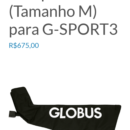
(Tamanho M)
TECARTERAPIA
para G-SPORT3
ULTRASOM
R$
675,00
ACESSÓRIOS