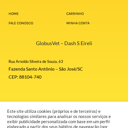
HOME
CARRINHO
FALE CONOSCO
MINHA CONTA
GlobusVet – Dash S Eireli
Rua Arnoldo Silveira de Souza, 63
Fazenda Santo Antônio – São José/SC
CEP: 88104-740
Este site utiliza cookies (próprios e de terceiros) e
© Copyright 2026 | Globus Corporation | Todos Direitos Reservados |
tecnologias similares para analisar os nossos serviços e
Desenvolvido por GR COMUNICAÇÃO.
exibir publicidade personalizada com base em um perfil
elaborado a partir dos seus hábitos de navegação (por