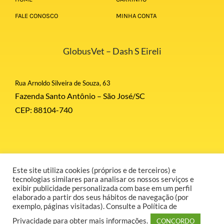
FALE CONOSCO
MINHA CONTA
GlobusVet – Dash S Eireli
Rua Arnoldo Silveira de Souza, 63
Fazenda Santo Antônio – São José/SC
CEP: 88104-740
Este site utiliza cookies (próprios e de terceiros) e
© Copyright 2026 | Globus Corporation | Todos Direitos Reservados |
tecnologias similares para analisar os nossos serviços e
Desenvolvido por GR COMUNICAÇÃO.
exibir publicidade personalizada com base em um perfil
elaborado a partir dos seus hábitos de navegação (por
exemplo, páginas visitadas). Consulte a Política de
Privacidade para obter mais informações.
CONCORDO