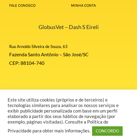
FALE CONOSCO
MINHA CONTA
GlobusVet – Dash S Eireli
Rua Arnoldo Silveira de Souza, 63
Fazenda Santo Antônio – São José/SC
CEP: 88104-740
Este site utiliza cookies (próprios e de terceiros) e
© Copyright 2026 | Globus Corporation | Todos Direitos Reservados |
tecnologias similares para analisar os nossos serviços e
Desenvolvido por GR COMUNICAÇÃO.
exibir publicidade personalizada com base em um perfil
elaborado a partir dos seus hábitos de navegação (por
exemplo, páginas visitadas). Consulte a Política de
Privacidade para obter mais informações.
CONCORDO