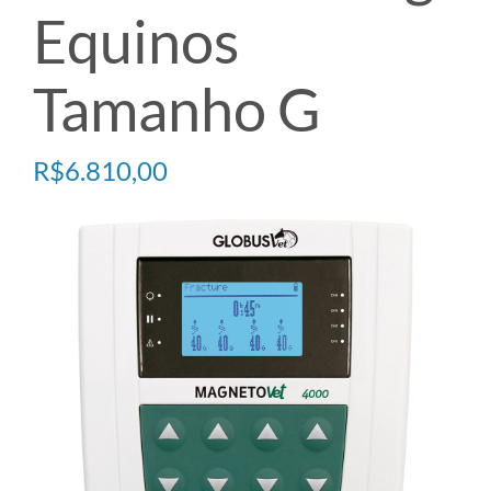
Equinos
TECARTERAPIA
Tamanho G
ULTRASOM
R$
6.810,00
ACESSÓRIOS