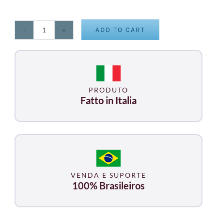
ADD TO CART
MAGNETOVET
4000
com
1
Leg
PRODUTO
Equinos
Fatto in Italia
Tamanho
G
quantity
VENDA E SUPORTE
100% Brasileiros