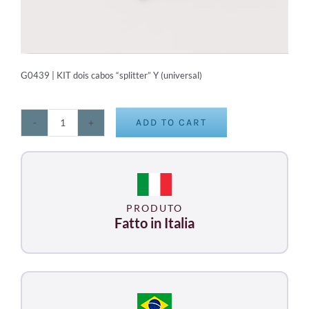
G0439 | KIT dois cabos “splitter” Y (universal)
ADD TO CART
KIT
dois
cabos
"splitter"
Y
PRODUTO
(universal)
Fatto in Italia
quantity