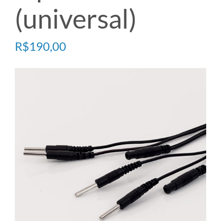
(universal)
TECARTERAPIA
R$
190,00
ULTRASOM
ACESSÓRIOS