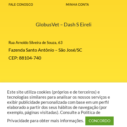
FALE CONOSCO
MINHA CONTA
GlobusVet – Dash S Eireli
Rua Arnoldo Silveira de Souza, 63
Fazenda Santo Antônio – São José/SC
CEP: 88104-740
Este site utiliza cookies (próprios e de terceiros) e
© Copyright 2026 | Globus Corporation | Todos Direitos Reservados |
tecnologias similares para analisar os nossos serviços e
Desenvolvido por GR COMUNICAÇÃO.
exibir publicidade personalizada com base em um perfil
elaborado a partir dos seus hábitos de navegação (por
exemplo, páginas visitadas). Consulte a Política de
Privacidade para obter mais informações.
CONCORDO