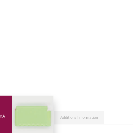
de
Bateria
para
PhysioLaser
500/1000,
LaserVet
1.0/2.0,
LaserVet
500/1000,
MagnetoVet
200,Magnum
2500,
StimVet
2000,
Genesy
1500-
G4048
 mA
quantity
Additional information
Description