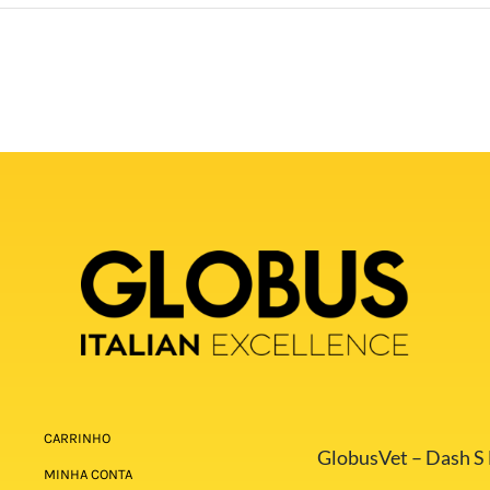
CARRINHO
GlobusVet – Dash S E
MINHA CONTA