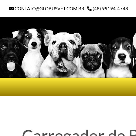
Ir
CONTATO@GLOBUSVET.COM.BR
(48) 99194-4748
para
o
conteúdo
Carregador de B