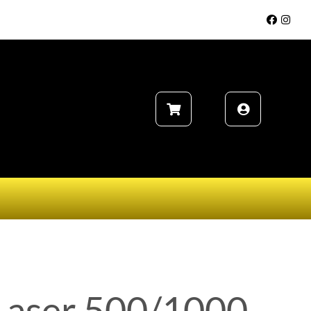
­­
Laser 500/1000,