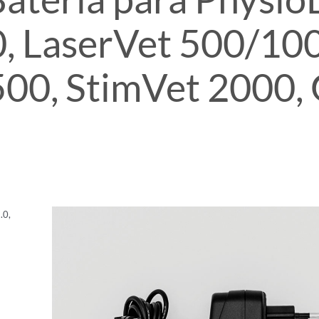
0, LaserVet 500/1
0, StimVet 2000, 
.0,