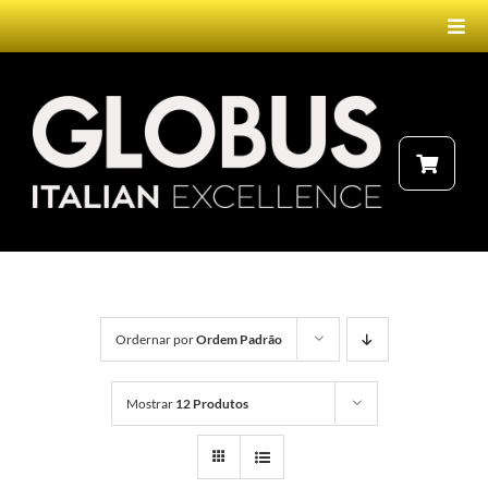
Ir
Togg
para
Navi
o
conteúdo
HOME
PRODUTOS
NEBULIZADOR
FALE CONOSCO
ELETROTERAPIA
Ordernar por
Ordem Padrão
LASERTERAPIA
Mostrar
12 Produtos
MAGNETOTERAPIA