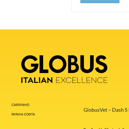
CARRINHO
GlobusVet – Dash S E
MINHA CONTA