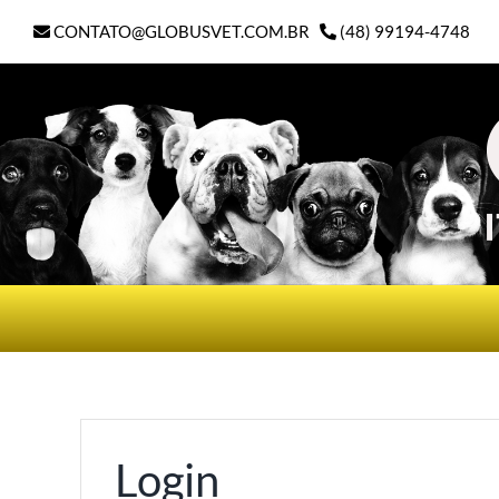
Ir
CONTATO@GLOBUSVET.COM.BR
(48) 99194-4748
para
o
conteúdo
Login