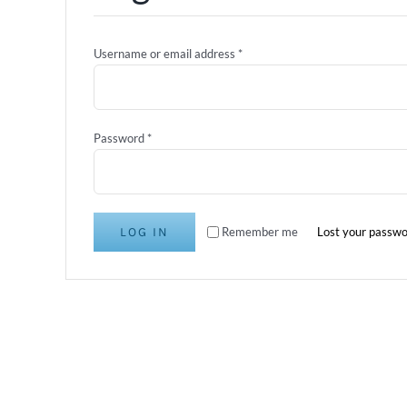
Username or email address
*
Password
*
LOG IN
Remember me
Lost your passwo