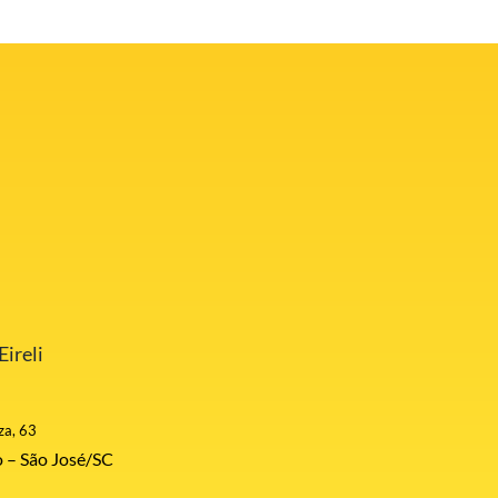
ireli
za, 63
 – São José/SC