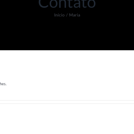
Contato
Início
/
Maria
hes.